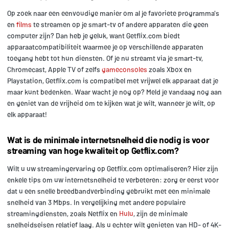
Op zoek naar een eenvoudige manier om al je favoriete programma's
en
films
te streamen op je smart-tv of andere apparaten die geen
computer zijn? Dan heb je geluk, want Getflix.com biedt
apparaatcompatibiliteit waarmee je op verschillende apparaten
toegang hebt tot hun diensten. Of je nu streamt via je smart-tv,
Chromecast, Apple TV of zelfs
gameconsoles
zoals Xbox en
Playstation, Getflix.com is compatibel met vrijwel elk apparaat dat je
maar kunt bedenken. Waar wacht je nog op? Meld je vandaag nog aan
en geniet van de vrijheid om te kijken wat je wilt, wanneer je wilt, op
elk apparaat!
Wat is de minimale internetsnelheid die nodig is voor
streaming van hoge kwaliteit op Getflix.com?
Wilt u uw streamingervaring op Getflix.com optimaliseren? Hier zijn
enkele tips om uw internetsnelheid te verbeteren: zorg er eerst voor
dat u een snelle breedbandverbinding gebruikt met een minimale
snelheid van 3 Mbps. In vergelijking met andere populaire
streamingdiensten, zoals Netflix en
Hulu
, zijn de minimale
snelheidseisen relatief laag. Als u echter wilt genieten van HD- of 4K-