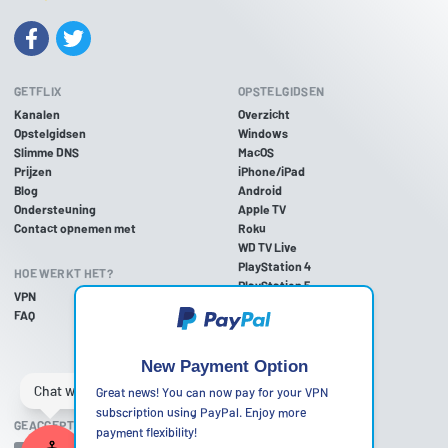
GETFLIX
OPSTELGIDSEN
Kanalen
Overzicht
Opstelgidsen
Windows
Slimme DNS
MacOS
Prijzen
iPhone/iPad
Blog
Android
Ondersteuning
Apple TV
Contact opnemen met
Roku
WD TV Live
PlayStation 4
HOE WERKT HET?
PlayStation 5
VPN
PlayStation 3
FAQ
Xbox One
Xbox 360
Nintendo Wii U
New Payment Option
Nintendo Wii
Great news! You can now pay for your VPN
subscription using PayPal. Enjoy more
GEACCEPTEERDE BETAALMETHODEN
payment flexibility!