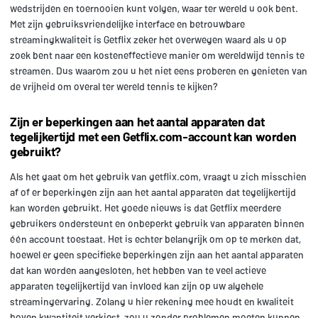
wedstrijden en toernooien kunt volgen, waar ter wereld u ook bent.
Met zijn gebruiksvriendelijke interface en betrouwbare
streamingkwaliteit is Getflix zeker het overwegen waard als u op
zoek bent naar een kosteneffectieve manier om wereldwijd tennis te
streamen. Dus waarom zou u het niet eens proberen en genieten van
de vrijheid om overal ter wereld tennis te kijken?
Zijn er beperkingen aan het aantal apparaten dat
tegelijkertijd met een Getflix.com-account kan worden
gebruikt?
Als het gaat om het gebruik van getflix.com, vraagt u zich misschien
af of er beperkingen zijn aan het aantal apparaten dat tegelijkertijd
kan worden gebruikt. Het goede nieuws is dat Getflix meerdere
gebruikers ondersteunt en onbeperkt gebruik van apparaten binnen
één account toestaat. Het is echter belangrijk om op te merken dat,
hoewel er geen specifieke beperkingen zijn aan het aantal apparaten
dat kan worden aangesloten, het hebben van te veel actieve
apparaten tegelijkertijd van invloed kan zijn op uw algehele
streamingervaring. Zolang u hier rekening mee houdt en kwaliteit
boven kwantiteit verkiest, zou u zonder problemen moeten kunnen