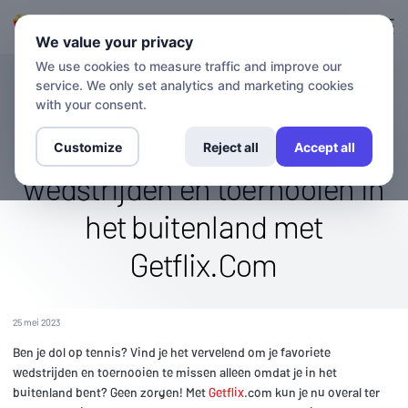
Inloggen
Aanmelden
We value your privacy
We use cookies to measure traffic and improve our
service. We only set analytics and marketing cookies
BLOG
Stream The Tennis Channel
with your consent.
wereldwijd: bekijk spannende
Customize
Reject all
Accept all
wedstrijden en toernooien in
het buitenland met
Getflix.Com
25 mei 2023
Ben je dol op tennis? Vind je het vervelend om je favoriete
wedstrijden en toernooien te missen alleen omdat je in het
buitenland bent? Geen zorgen! Met
Getflix
.com kun je nu overal ter