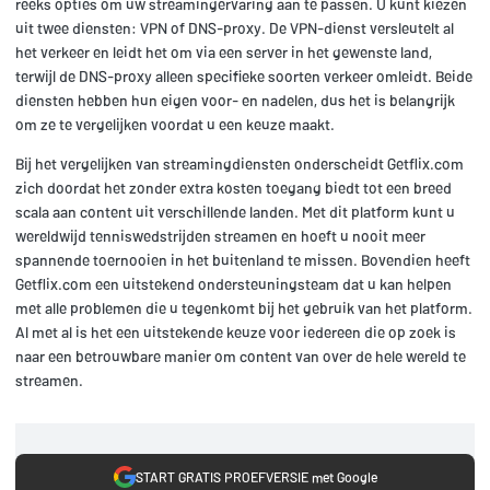
reeks opties om uw streamingervaring aan te passen. U kunt kiezen
uit twee diensten: VPN of DNS-proxy. De VPN-dienst versleutelt al
het verkeer en leidt het om via een server in het gewenste land,
terwijl de DNS-proxy alleen specifieke soorten verkeer omleidt. Beide
diensten hebben hun eigen voor- en nadelen, dus het is belangrijk
om ze te vergelijken voordat u een keuze maakt.
Bij het vergelijken van streamingdiensten onderscheidt Getflix.com
zich doordat het zonder extra kosten toegang biedt tot een breed
scala aan content uit verschillende landen. Met dit platform kunt u
wereldwijd tenniswedstrijden streamen en hoeft u nooit meer
spannende toernooien in het buitenland te missen. Bovendien heeft
Getflix.com een uitstekend ondersteuningsteam dat u kan helpen
met alle problemen die u tegenkomt bij het gebruik van het platform.
Al met al is het een uitstekende keuze voor iedereen die op zoek is
naar een betrouwbare manier om content van over de hele wereld te
streamen.
START GRATIS PROEFVERSIE met Google