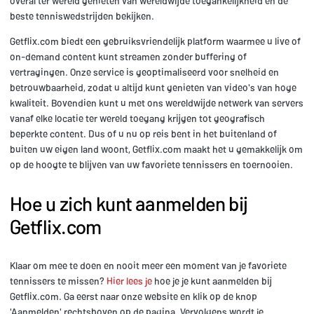
overal ter wereld genieten van wereldwijde toegankelijkheid en de
beste tenniswedstrijden bekijken.
Getflix.com biedt een gebruiksvriendelijk platform waarmee u live of
on-demand content kunt streamen zonder buffering of
vertragingen. Onze service is geoptimaliseerd voor snelheid en
betrouwbaarheid, zodat u altijd kunt genieten van video's van hoge
kwaliteit. Bovendien kunt u met ons wereldwijde netwerk van servers
vanaf elke locatie ter wereld toegang krijgen tot geografisch
beperkte content. Dus of u nu op reis bent in het buitenland of
buiten uw eigen land woont, Getflix.com maakt het u gemakkelijk om
op de hoogte te blijven van uw favoriete tennissers en toernooien.
Hoe u zich kunt aanmelden bij
Getflix.com
Klaar om mee te doen en nooit meer een moment van je favoriete
tennissers te missen?
Hier lees je
hoe je je kunt aanmelden bij
Getflix.com. Ga eerst naar onze website en klik op de knop
'Aanmelden' rechtsboven op de pagina. Vervolgens wordt je