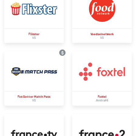
Flixster
Voedselnetwerk
VS
VS
$
Fox Soccer Match Pass
Foxtel
VS
Australië