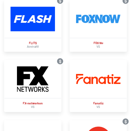
$
$
FLITS
FOX Nu
Australië
VS
$
FX-netwerken
Fanatiz
VS
VS
$