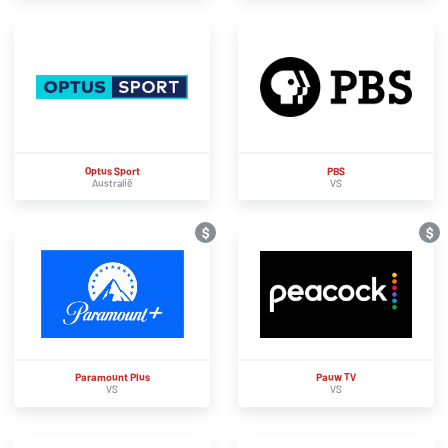
Optus Sport
PBS
Australië
VS
$
$
Paramount Plus
Pauw TV
VS
VS