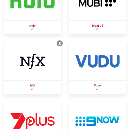
Hulu
MUBI US
VS
VS
$
NfX
Vudu
VS
VS