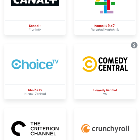
Kanaal+
Kanaal 4 (4oD)
Frankrijk
Verenigd Koninkrijk
$
ChoiceTV
Comedy Central
Nieuw-Zeeland
VS