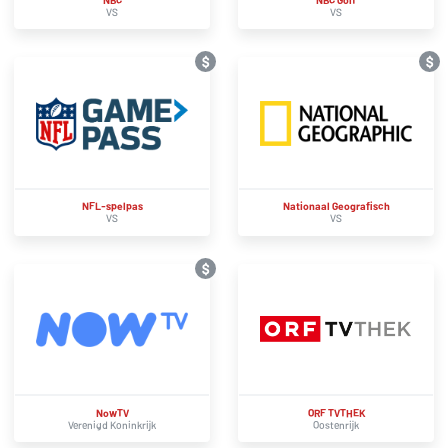
VS
VS
$
$
NFL-spelpas
Nationaal Geografisch
VS
VS
$
NowTV
ORF TVTHEK
Verenigd Koninkrijk
Oostenrijk