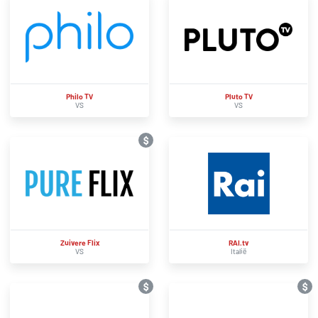
Philo TV
Pluto TV
VS
VS
$
Zuivere Flix
RAI.tv
VS
Italië
$
$