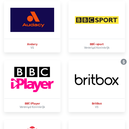
Audacy
BBC-sport
VS
Verenigd Koninkrijk
$
BBC iPlayer
BritBox
Verenigd Koninkrijk
VS