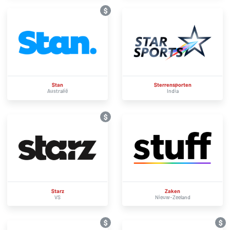
$
Stan
Sterrensporten
Australië
India
$
Starz
Zaken
VS
Nieuw-Zeeland
$
$