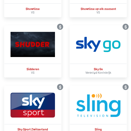
Showtime
Showtime op elk moment
VS
VS
$
$
Sidderen
Sky Go
VS
Verenigd Koninkrijk
$
$
Sky Sport Zwitserland
Sling