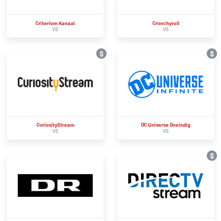
Criterium Kanaal
Crunchyroll
VS
VS
$
$
CuriosityStream
DC Universe Oneindig
VS
VS
$