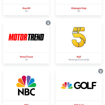
Max GO
Midnight Pulp
VS
VS
$
MotorTrend
My5
VS
Verenigd Koninkrijk
$
NBC
NBC Golf