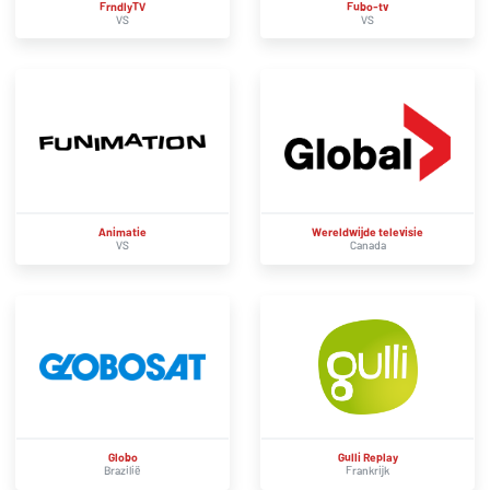
FrndlyTV
Fubo-tv
VS
VS
Animatie
Wereldwijde televisie
VS
Canada
Globo
Gulli Replay
Brazilië
Frankrijk