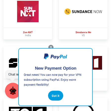
Zon NXT
Sundance Nu
India
VS
$
New Payment Option
Great news! You can now pay for your VPN
subscription using PayPal. Enjoy more
Syfy
TF1
payment flexibility!
VS
Frankrijk
Got it