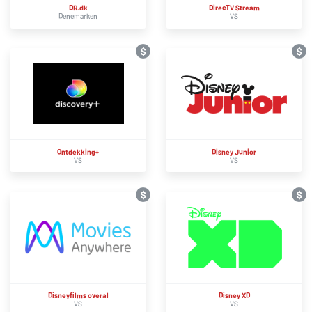
DR.dk
DirecTV Stream
Denemarken
VS
$
$
Ontdekking+
Disney Junior
VS
VS
$
$
Disneyfilms overal
Disney XD
VS
VS