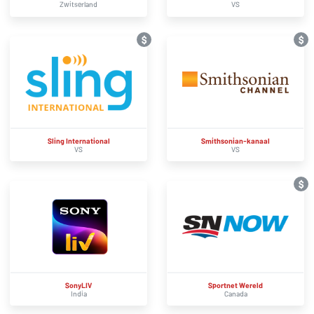
Zwitserland
VS
$
$
Sling International
Smithsonian-kanaal
VS
VS
$
SonyLIV
Sportnet Wereld
India
Canada