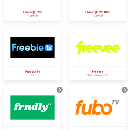
Frankrijk TV 5
Frankrijk TV Pluzz
Frankrijk
Frankrijk
Freebie TV
Freevee
VS
Meerdere regio's
$
$