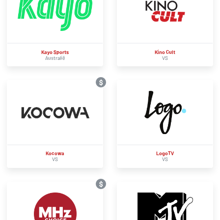
Kayo Sports
Kino Cult
Australië
VS
$
Kocowa
LogoTV
VS
VS
$