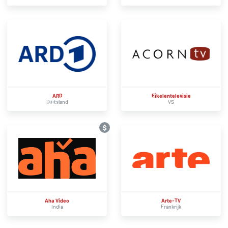
ARD
Eikelentelevisie
Duitsland
VS
$
Aha Video
Arte-TV
India
Frankrijk