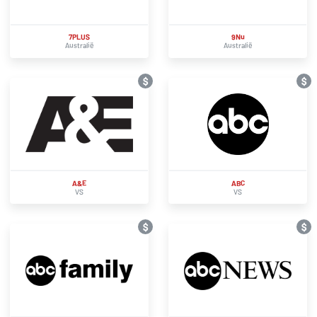
7PLUS
9Nu
Australië
Australië
$
$
A&E
ABC
VS
VS
$
$