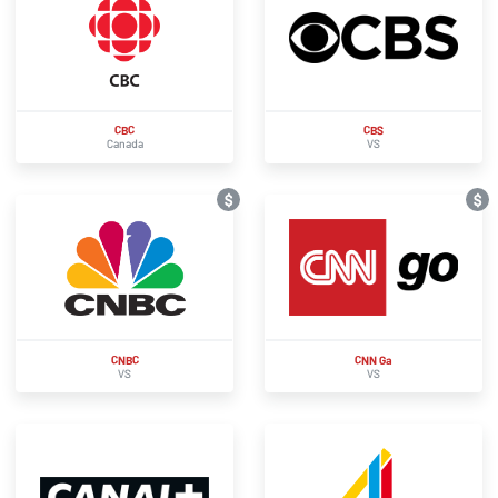
CBC
CBS
Canada
VS
$
$
CNBC
CNN Ga
VS
VS