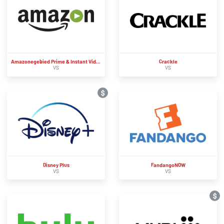
Amazonegebied Prime & Instant Video
Crackle
VS
VS
$
Disney Plus
FandangoNOW
VS
VS
$