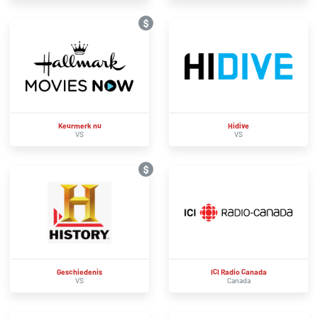
$
Keurmerk nu
Hidive
VS
VS
$
Geschiedenis
ICI Radio Canada
VS
Canada