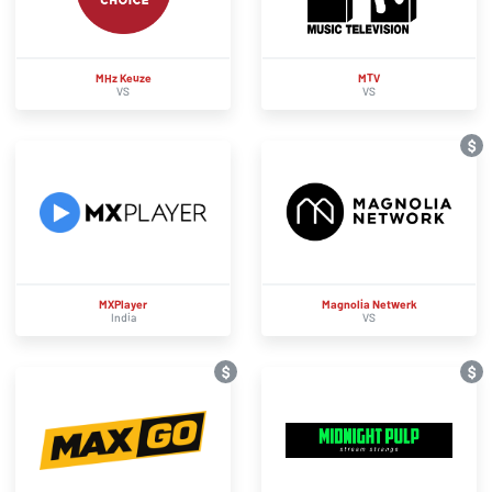
MHz Keuze
MTV
VS
VS
$
MXPlayer
Magnolia Netwerk
India
VS
$
$