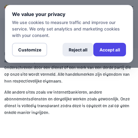
Inloggen
Aanmelden
We value your privacy
We use cookies to measure traffic and improve our
service. We only set analytics and marketing cookies
Kanalen
with your consent.
Customize
Reject all
Accept all
Hieronder vindt u een lijst met verschillende diensten en de
apparaten die zij ondersteunen. Getflix is niet gelieerd aan of
onderschreven door een dienst of een merk van een derde partij die
op onze site wordt vermeld. Alle handelsmerken zijn eigendom van
hun respectievelijke eigenaars.
Alle andere sites zoals uw internetbankieren, andere
abonnementsdiensten en dergelijke werken zoals gewoonlijk. Onze
dienst is volledig transparant zodra deze is opgezet en zal op geen
enkele manier ingrijpen.