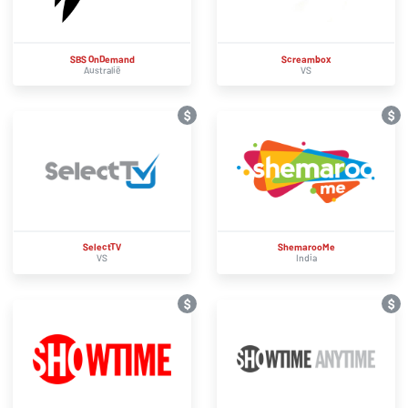
SBS OnDemand
Screambox
Australië
VS
$
$
SelectTV
ShemarooMe
VS
India
$
$