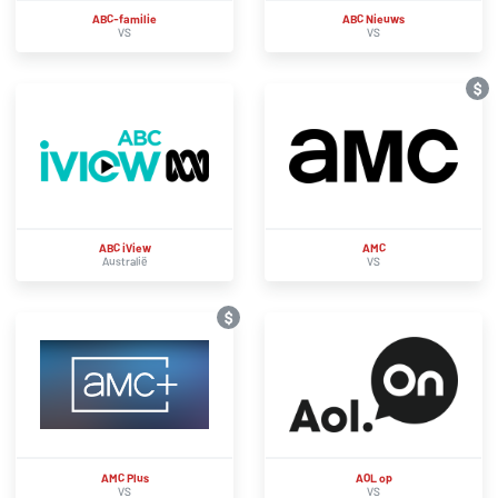
ABC-familie
ABC Nieuws
VS
VS
$
ABC iView
AMC
Australië
VS
$
AMC Plus
AOL op
VS
VS