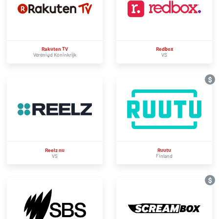
Rakuten TV
Redbox
Verenigd Koninkrijk
VS
$
Reelz nu
Ruutu
VS
Finland
$