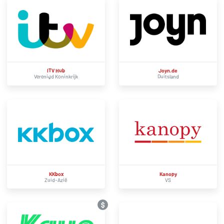
ITV Hub
Joyn.de
Verenigd Koninkrijk
Duitsland
KKbox
Kanopy
Zuid-Azië
VS
$